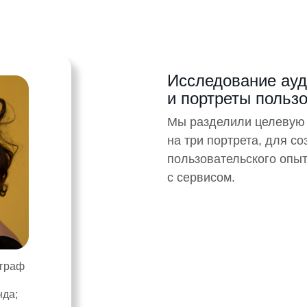
Исследование ауд
и портреты польз
Мы разделили целевую 
на три портрета, для с
пользовательского опы
с сервисом.
ограф
нда;