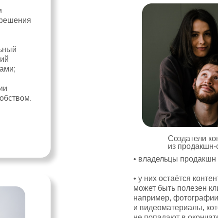
м
зрешения
льный
ний
ами;
ии
добством.
Создатели ко
из продакшн-
• владельцы продакшн 
• у них остаётся контен
может быть полезен кл
например, фотографи
и видеоматериалы, ко
не попадают в оконча