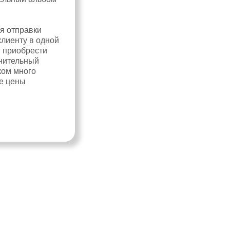
ля отправки
клиенту в одной
т приобрести
лнительный
ком много
е цены