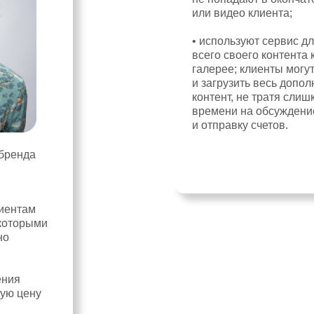
или видео клиента;
• используют сервис д
всего своего контента 
галерее; клиенты могу
и загрузить весь допо
контент, не тратя слиш
времени на обсуждени
и отправку счетов.
 бренда
лиентам
 которыми
но
ения
вую цену