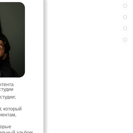
нтента
студии
студии;
т, который
иентам,
и
торые
тельный альбом