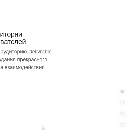
итории
ователей
аудиторию Delivrable
оздания прекрасного
та взаимодействия