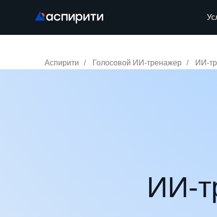
Ус
Аспирити
/
Голосовой ИИ-тренажер
/
ИИ-тр
ИИ-т