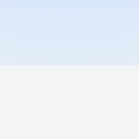
сить демо
Поговорить с ИИ-ассист