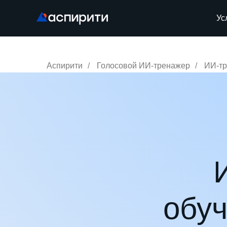
Ус
Аспирити
/
Голосовой ИИ-тренажер
/
ИИ-тр
обуч