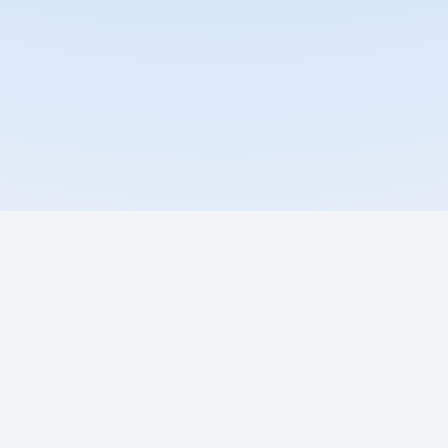
сить демо
Поговорить с ИИ-ассист