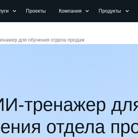
луги
Проекты
Компания
Продукты
енажер для обучения отдела продаж
ИИ-тренажер дл
ения отдела пр