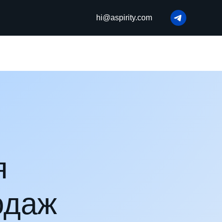
hi@aspirity.com
я
одаж