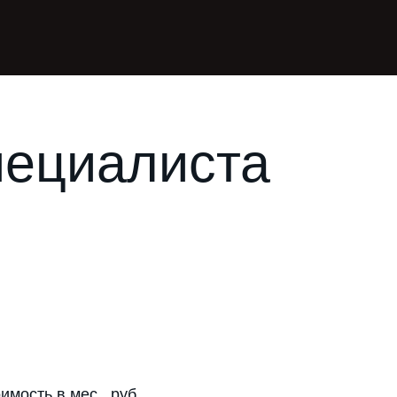
пециалиста
имость в мес., руб