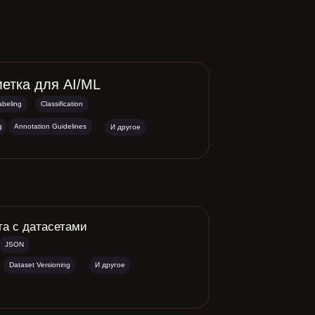
етка для AI/ML
abeling
Classification
g
Annotation Guidelines
И другое
та с датасетами
JSON
Dataset Versioning
И другое