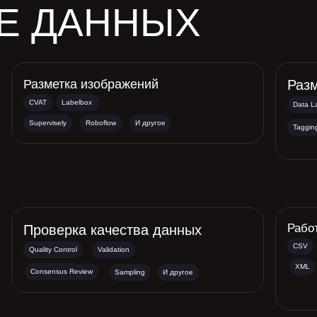
Е ДАННЫХ
Разметка изображений
Разм
CVAT
Labelbox
Data L
Supervisely
Roboflow
И другое
Taggin
Рабо
Проверка качества данных
CSV
Quality Control
Validation
XML
Consensus Review
Sampling
И другое