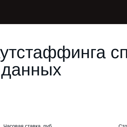
аутстаффинга с
 данных
Часовая ставка, руб.
Сто