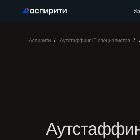
Ус
Аспирити
/
Аутстаффинг IT-специалистов
/
Аутстаффинг
специалистов