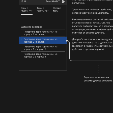
Смета проекта определяется требованиями к разрабатываемо
hi@aspirity.com
+7 (391) 205-00-55
г. Красноярск, ул. Ладо
Кецховели, 22а, 11 этаж, офис
11-16
СКАЧАТЬ
Услуги
Проекты