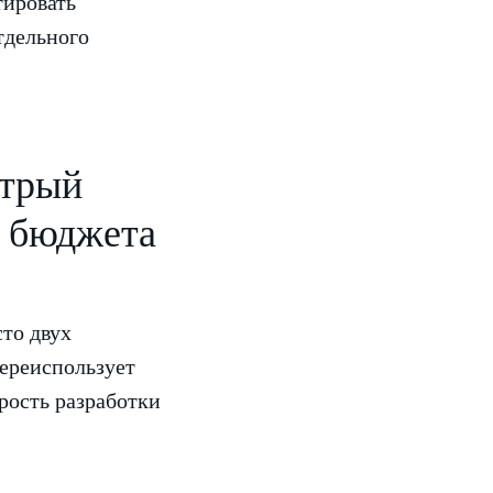
тировать
тдельного
стрый
я бюджета
сто двух
ереиспользует
рость разработки