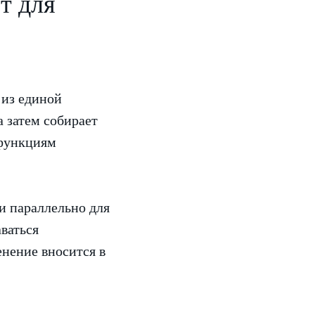
т для
 из единой
а затем собирает
 функциям
и параллельно для
аваться
енение вносится в