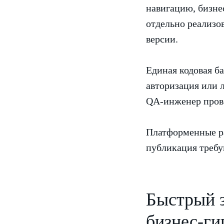
навигацию, бизне
отдельно реализов
версии.
Единая кодовая ба
авторизация или л
QA-инженер прове
Платформенные ра
публикация требу
Быстрый з
бизнес-ги