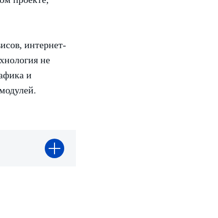
исов, интернет-
хнология не
афика и
модулей.