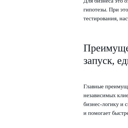
Для бизнеса это 
гипотезы. При это
тестирования, на
Преимущес
запуск, е
Главные преимущес
независимых клие
бизнес-логику и 
и помогает быстре