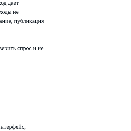
од дает
ходы не
вание, публикация
верить спрос и не
интерфейс,