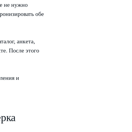
де не нужно
хронизировать обе
талог, анкета,
те. После этого
ления и
ерка