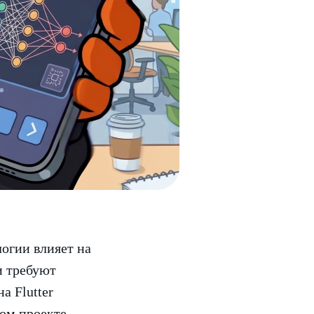
логии влияет на
и требуют
а Flutter
ом проекте,