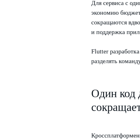
Для сервиса с од
экономию бюджета
сокращаются вдво
и поддержка прил
Flutter разработк
разделять команду
Один код д
сокращает
Кроссплатформенн